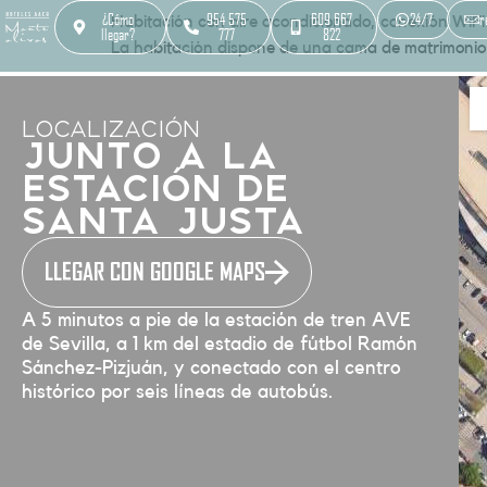
¿Cómo
954 575
609 667
24/7
r
Habitación con aire acondicionado, conexión WiFi g
llegar?
777
822
La habitación dispone de una cama de matrimonio
LOCALIZACIÓN
Junto a la
estación de
Santa Justa
LLEGAR CON GOOGLE MAPS
A 5 minutos a pie de la estación de tren AVE
de Sevilla, a 1 km del estadio de fútbol Ramón
Sánchez-Pizjuán, y conectado con el centro
histórico por seis líneas de autobús.